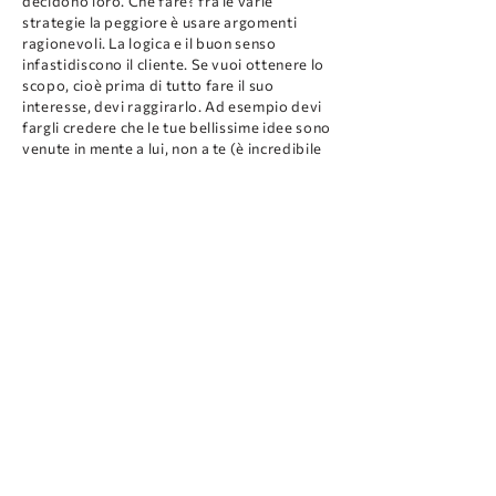
decidono loro. Che fare? fra le varie
strategie la peggiore è usare argomenti
ragionevoli. La logica e il buon senso
infastidiscono il cliente. Se vuoi ottenere lo
scopo, cioè prima di tutto fare il suo
interesse, devi raggirarlo. Ad esempio devi
fargli credere che le tue bellissime idee sono
venute in mente a lui, non a te (è incredibile
come ci credono subito) così non possono
più dire che il progetto non gli piace. Del
resto tutta l’arte è così, raggira la realtà, ma
a fin di bene, non ha scelta. Ma mi è capitato
anche di buttar fuori un cliente dallo studio.
7- Da designer di successo, qual è nella sua
opinione la qualità professionale più
importante?
Prima di tutto bisogna mettersi d’accordo
sul significato della parola “successo” nella
nostra professione. Notorietà? soldi?
incarichi importanti?
Sì, ma solo perché questo crea le condizioni