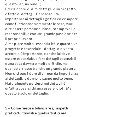
questo? ah, un rene...)
Precisione vuol dire dettagli, e un progetto
è fatto di dettagli. Dare assoluta
importanza ai dettagli significa voler sapere
come funzionano veramente le cose, vuol
dire essere persone curiose, consapevoli e
responsabili, e con una grande passione per
il proprio lavoro.
A me piace molto l’essenzialità, e quando un
progetto è essenziale il dettaglio diventa
ancora più importante, e anche lui deve
essere essenziale, e fare dettagli essenziali
è una cosa davvero molto difficile, ma
quando ci riesco è anche un grande piacere.
Non ci si può fidare di chi non dà importanza
ai dettagli, le donne lo sanno molto bene.
Naturalmente perdersi nei dettagli è
un’altra cosa, si chiama essere idioti. Ma
questo è solo un dettaglio.
5 – Come riesce a bilanciare gli aspetti
pratici/funzionali e quelli artistici nel