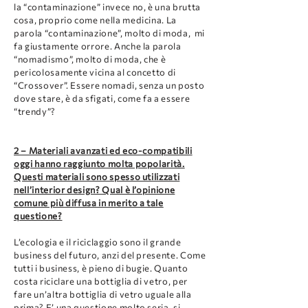
la “contaminazione” invece no, è una brutta
cosa, proprio come nella medicina. La
parola “contaminazione”, molto di moda, mi
fa giustamente orrore. Anche la parola
“nomadismo”, molto di moda, che è
pericolosamente vicina al concetto di
“Crossover”. Essere nomadi, senza un posto
dove stare, è da sfigati, come fa a essere
“trendy”?
2 – Materiali avanzati ed eco-compatibili
oggi hanno raggiunto molta popolarità.
Questi materiali sono spesso utilizzati
nell’interior design? Qual è l’opinione
comune più diffusa in merito a tale
questione?
L’ecologia e il riciclaggio sono il grande
business del futuro, anzi del presente. Come
tutti i business, è pieno di bugie. Quanto
costa riciclare una bottiglia di vetro, per
fare un’altra bottiglia di vetro uguale alla
prima? E’ una questione molto seria, si