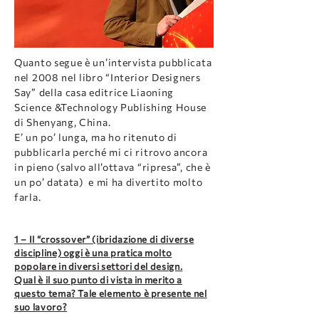
Quanto segue è un’intervista pubblicata
nel 2008 nel libro “Interior Designers
Say” della casa editrice Liaoning
Science &Technology Publishing House
di Shenyang, China.
E’ un po’ lunga, ma ho ritenuto di
pubblicarla perché mi ci ritrovo ancora
in pieno (salvo all’ottava “ripresa”, che è
un po’ datata) e mi ha divertito molto
farla.
1 – Il “crossover” (ibridazione di diverse
discipline) oggi è una pratica molto
popolare in diversi settori del design.
Qual è il suo punto di vista in merito a
questo tema? Tale elemento è presente nel
suo lavoro?