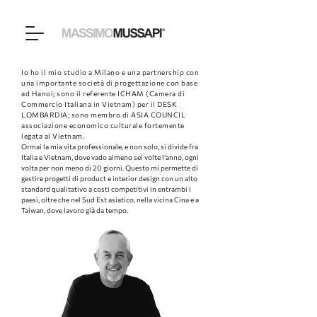
​I
o ho il mio studio a Milano e una partnership con
una importante società di progettazione con base
ad Hanoi; sono il referente ICHAM (Camera di
Commercio Italiana in Vietnam) per il DESK
LOMBARDIA; sono membro di ASIA COUNCIL
associazione economico culturale fortemente
legata al Vietnam.​
Ormai la mia vita professionale, e non solo, si divide fra
Italia e Vietnam, dove vado almeno sei volte l’anno, ogni
volta per non meno di 20 giorni. Questo mi permette di
gestire progetti di product e interior design con un alto
standard qualitativo a costi competitivi in entrambi i
paesi, oltre che nel Sud Est asiatico, nella vicina Cina e a
Taiwan, dove lavoro già da tempo.